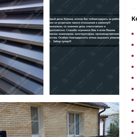
ВЫБОР ПО ХАРАКТЕРИСТИКАМ
Горизонтальные заборы
К
Высокие заборы
Красивые, дизайнерские заборы
ВЫБОР ПО СПОСОБУ МОНТАЖА
Заборы под ключ
Готовые заборы
Комплекты заборов-лего "сделай сам"
Быстровозводимые заборы