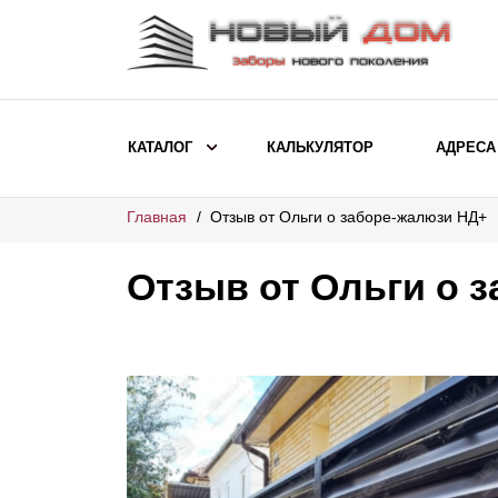
КАТАЛОГ
КАЛЬКУЛЯТОР
АДРЕСА
Главная
Отзыв от Ольги о заборе-жалюзи НД+
ВЫБОР ПО МОДЕЛИ
Заборы Ранчо
Отзыв от Ольги о 
Заборы Хай-тек
Заборы Классика
Заборы Жалюзи
ВЫБОР ПО НАЗНАЧЕНИЮ
Заборы и ограждения для детских
садов