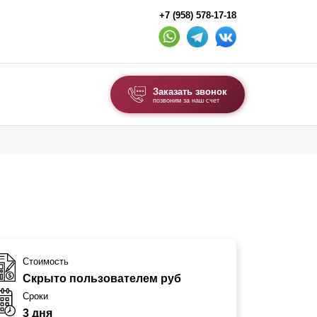
+7 (958) 578-17-18
Заказать звонок
позвоним за наш счет
ВЫБОР ПО ТИПУ
Модульные заборы и ограждения
Комбинированные заборы
Секционные заборы
ВОРОТА И КАЛИТКИ
Стоимость
Скрыто пользователем руб
Ворота откатные
Сроки
Ворота распашные
3 дня
Ворота складные гармошка