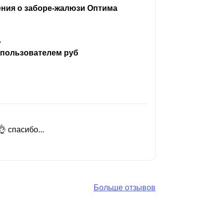
ения о заборе-жалюзи Оптима
ь
 пользователем руб
 спасибо...
Добрый день
Читать вес
Больше отзывов