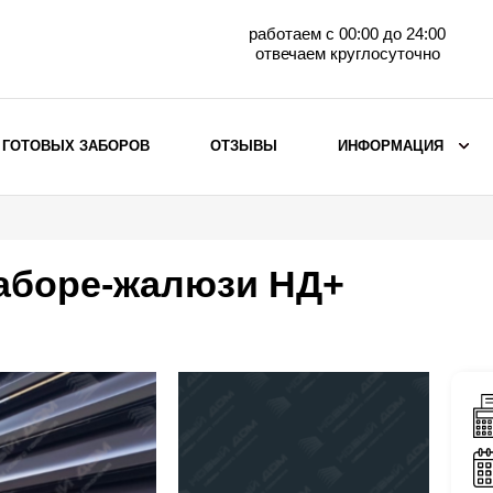
работаем с 00:00 до 24:00
отвечаем круглосуточно
 ГОТОВЫХ ЗАБОРОВ
ОТЗЫВЫ
ИНФОРМАЦИЯ
ВЫБОР ПО МАТЕРИАЛУ
Заборы с кирпичными столбами
заборе-жалюзи НД+
Заборы из евроштакетника
горизонтального
Металлические заборы для дачи
Забор жалюзи с кирпичными столбами
Металлические заборы
Металлические ограждения