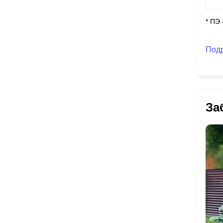
* ПЭ
Под
За