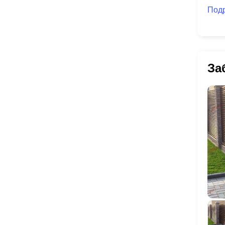
Под
За