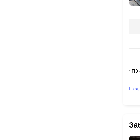
* ПЭ
Под
За