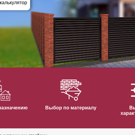
ВЫБОР ПО ХАРАКТЕРИСТИКАМ
 калькулятор
Горизонтальные заборы
Высокие заборы
Красивые, дизайнерские заборы
ВЫБОР ПО СПОСОБУ МОНТАЖА
Заборы под ключ
Готовые заборы
Комплекты заборов-лего "сделай сам"
Быстровозводимые заборы
назначению
Выбор по материалу
В
харак