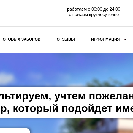
работаем с 00:00 до 24:00
отвечаем круглосуточно
 ГОТОВЫХ ЗАБОРОВ
ОТЗЫВЫ
ИНФОРМАЦИЯ
ВЫБОР ПО МАТЕРИАЛУ
Заборы с кирпичными столбами
Заборы из евроштакетника
горизонтального
льтируем, учтем пожела
Металлические заборы для дачи
Забор жалюзи с кирпичными столбами
р, который подойдет им
Металлические заборы
Металлические ограждения