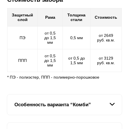
Защитный
Толщина
Рама
Стоимость
слой
стали
от 0,5
от 2649
ПЭ
до 1,5
0,5 мм
руб. кв.м.
мм
от 0,5
от 0,5 до
от 3129
ППП
до 1,5
1,5 мм
руб. кв.м.
мм
* ПЭ - полиэстер, ППП - полимерно-порошковое
Особенность варианта “Комби”
Все наши заборы отличаются не только надежной
конструкцией, но и простотой сборки. Когда