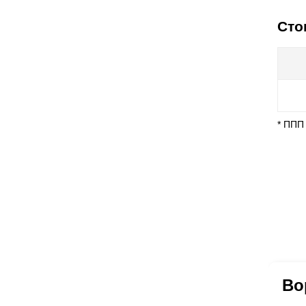
Сто
* ППП
Во