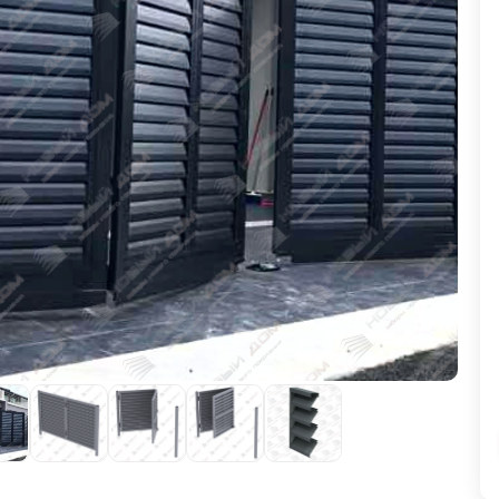
ВЫБОР ПО ХАРАКТЕРИСТИКАМ
Горизонтальные заборы
Высокие заборы
Красивые, дизайнерские заборы
ВЫБОР ПО СПОСОБУ МОНТАЖА
Заборы под ключ
Готовые заборы
Комплекты заборов-лего "сделай сам"
Быстровозводимые заборы