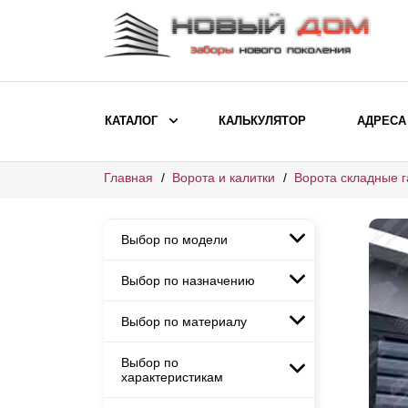
КАТАЛОГ
КАЛЬКУЛЯТОР
АДРЕСА
Главная
Ворота и калитки
Ворота складные 
ВЫБОР ПО МОДЕЛИ
Заборы Ранчо
Выбор по модели
Заборы Хай-тек
Заборы Классика
Выбор по назначению
Заборы Ранчо
Заборы Жалюзи
Заборы Хай-тек
Выбор по материалу
Заборы и ограждения для
Заборы Классика
детских садов
ВЫБОР ПО НАЗНАЧЕНИЮ
Заборы Жалюзи
Выбор по
Заборы с кирпичными столбами
Заборы для дачи
характеристикам
Заборы и ограждения для детских
Заборы из евроштакетника
Элитные заборы для коттеджей
садов