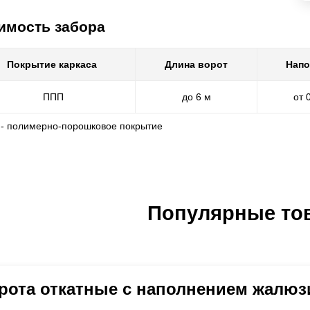
имость забора
Покрытие каркаса
Длина ворот
Напо
ППП
до 6 м
от 
 - полимерно-порошковое покрытие
Популярные то
рота откатные с наполнением жалюз