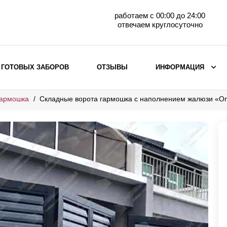
работаем с 00:00 до 24:00
отвечаем круглосуточно
 ГОТОВЫХ ЗАБОРОВ
ОТЗЫВЫ
ИНФОРМАЦИЯ
гармошка
Складные ворота гармошка с наполнением жалюзи «О
ВЫБОР ПО МАТЕРИАЛУ
Заборы с кирпичными столбами
Заборы из евроштакетника
горизонтального
Металлические заборы для дачи
Забор жалюзи с кирпичными столбами
Металлические заборы
Металлические ограждения