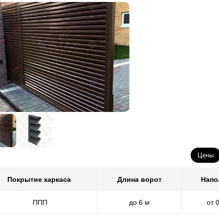
Цены
Покрытие каркаса
Длина ворот
Напо
ППП
до 6 м
от 