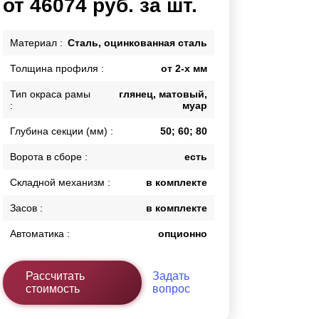
от 46074 руб. за шт.
Каркасы ворот
Калитки
Материал :
Сталь, оцинкованная сталь
Входные группы
Толщина профиля :
от 2-х мм
Тип окраса рамы
глянец, матовый,
ВСЕ ДЛЯ ЗАБОРА
:
муар
Панели для забора
Глубина секции (мм) :
50; 60; 80
Ворота в сборе :
есть
Складной механизм :
в комплекте
Засов :
в комплекте
Автоматика :
опционно
Рассчитать
Задать
стоимость
вопрос