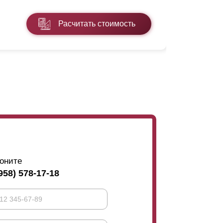
* ППП - пол
Расчитать стоимость
Подробнее
оните
958) 578-17-18