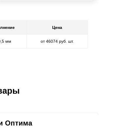
лнение
Цена
0,5 мм
от 46074 руб. шт.
вары
и Оптима
Ворот