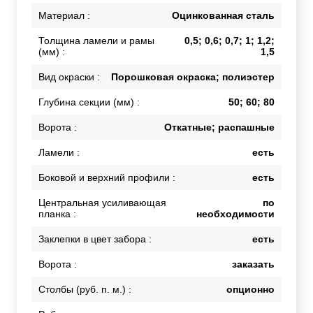
Материал :
Оцинкованная сталь
Толщина ламели и рамы
0,5; 0,6; 0,7; 1; 1,2;
(мм) :
1,5
Вид окраски :
Порошковая окраска; полиэстер
Глубина секции (мм) :
50; 60; 80
Ворота :
Откатные; распашные
Ламели :
есть
Боковой и верхний профили :
есть
Центральная усиливающая
по
планка :
необходимости
Заклепки в цвет забора :
есть
Ворота :
заказать
Столбы (руб. п. м.) :
опционно