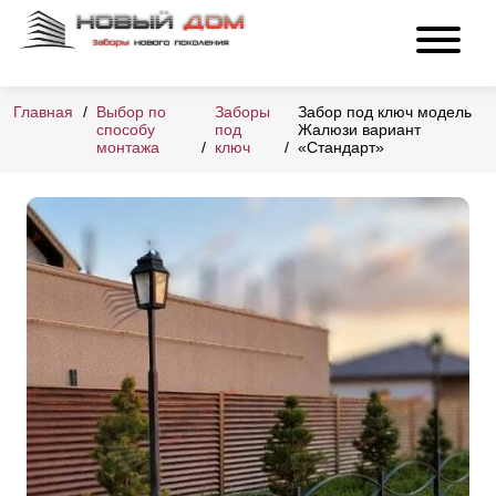
Главная
Выбор по
Заборы
Забор под ключ модель
способу
под
Жалюзи вариант
монтажа
ключ
«Стандарт»